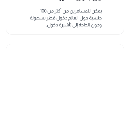
يمكن للمسافرين من أكثر من 100
جنسية حول العالم دخول قطر بسهولة
ودون الحاجة إلى تأشيرة دخول.
خدمات إضافية متنوعة
ارتقِ بإقامتك مع باقة من الخدمات
الاختيارية، بما في ذلك النقل من وإلى
المطار، والجولات السياحية، والرحلات
الاستكشافية.