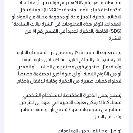
ملحوظة: ما هو رقم UN؟ هو رقم مؤلف من أربعة أعداد
تحدّده لجنة خبراء الأمم المتحدة (UNCOE) المعنية بنقل
البضائع الخطرة، لتمييز مادة أو مجموعة معينة من المواد أو
المعدات. تتوفر هذه المعلومات في "نشرة بيانات السلامة"
(SDS) الخاصة بالذخيرة، تحديداً في القسم رقم 14 من
النشرة.
يجب تغليف الذخيرة بشكل منفصل عن الحقيبة أو الحاوية
التي تحتوي على السلاح الناري، وذلك داخل حاوية قوية
وآمنة (مثل صندوق قوي مصنوع من الخشب، أو المعدن،
أو من الألواح الليفية، أو أي عبوة أخرى) مصمّمة خصيصاً
لاحتواء كميات صغيرة من الذخيرة وقابلة للإقفال بإحكام.
يُسمَح بحمل الذخيرة المخصّصة للاستخدام الشخصي
فقط. كما لا يمكن تغليف الذخيرة التي تعود إلى أكثر من
مسافر في حقيبة واحدة، ولا يُسمَح بأن يحملها مسافر
واحد في الحجز.
تواصل معنا
للمزيد من المعلومات.