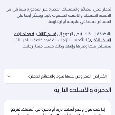
يُحظر حمل البضائع والمقتنيات الخطرة غير المذكورة فيما يلي، في
الأمتعة المسجّلة والأمتعة المحمولة باليد، ويُحظَر أيضاً على
المسافر حملها في ملابسه أو ارتداؤها.
بالإضافة إلى ذلك، يُرجى الرجوع إلى
قسم "التأشيرة ومتطلبات
السفر الأخرى"
للتأكد من التزامك بأية قيود خاصة بالبلدان التي
ستسافر منها وعبرها وإليها، وذلك حسب مسار رحلتك.
الذخيرة والأسلحة النارية
إذا كنت تنوي وضع أسلحة نارية أو ذخيرة في أمتعتك،
فنرجو