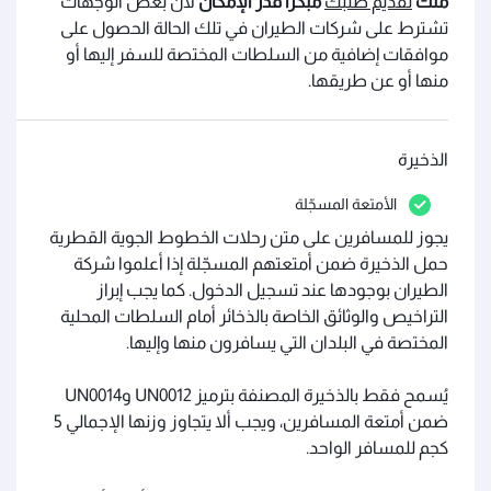
منك
تقديم طلبك
مبكراً قدر الإمكان
لأن بعض الوجهات
تشترط على شركات الطيران في تلك الحالة الحصول على
موافقات إضافية من السلطات المختصة للسفر إليها أو
منها أو عن طريقها.
الذخيرة
الأمتعة المسجّلة
يجوز للمسافرين على متن رحلات الخطوط الجوية القطرية
حمل الذخيرة ضمن أمتعتهم المسجّلة إذا أعلموا شركة
الطيران بوجودها عند تسجيل الدخول. كما يجب إبراز
التراخيص والوثائق الخاصة بالذخائر أمام السلطات المحلية
المختصة في البلدان التي يسافرون منها وإليها.
يُسمح فقط بالذخيرة المصنفة بترميز UN0012 وUN0014
ضمن أمتعة المسافرين، ويجب ألا يتجاوز وزنها الإجمالي 5
كجم للمسافر الواحد.