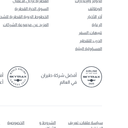
الجوائز والإنجازات
القطرية لرجال الأعمال
الوظائف
السوق الحرة القطرية
آخر الأخبار
الخطوط الجوية القطرية للشح
الرعاية
المزيد عن مجموعة الشركات
تنبيهات السفر
الدرب للتقطير
المسؤولية البيئية
أفضل شركة طيران
أف
في العالم
أع
سياسة ملفات تعريف
الشروط و
الخصوصية
ت