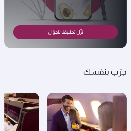
نزّل تطبيقنا للجوّال
جرّب بنفسك