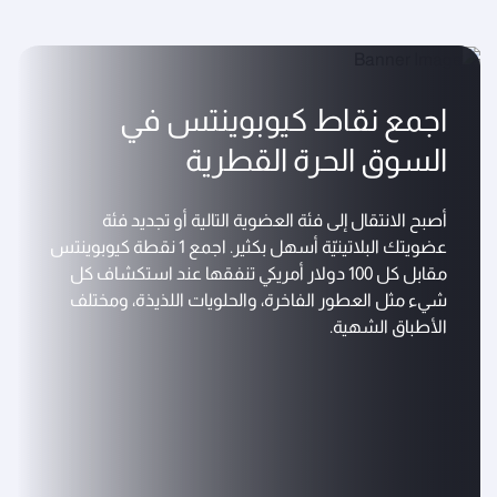
اجمع نقاط كيوبوينتس في
السوق الحرة القطرية
أصبح الانتقال إلى فئة العضوية التالية أو تجديد فئة
عضويتك البلاتينيّة أسهل بكثير. اجمع 1 نقطة كيوبوينتس
مقابل كل 100 دولار أمريكي تنفقها عند استكشاف كل
شيء مثل العطور الفاخرة، والحلويات اللذيذة، ومختلف
الأطباق الشهية.