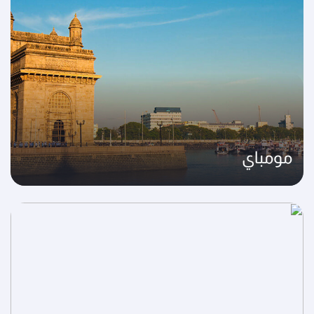
مومباي