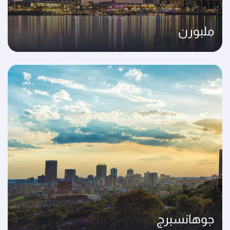
ملبورن
جوهانسبرج