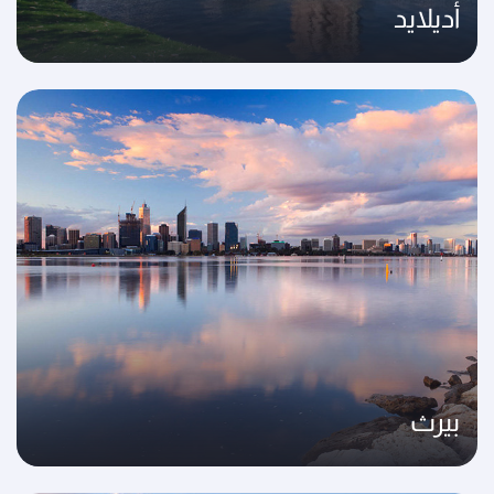
أديلايد
بيرث