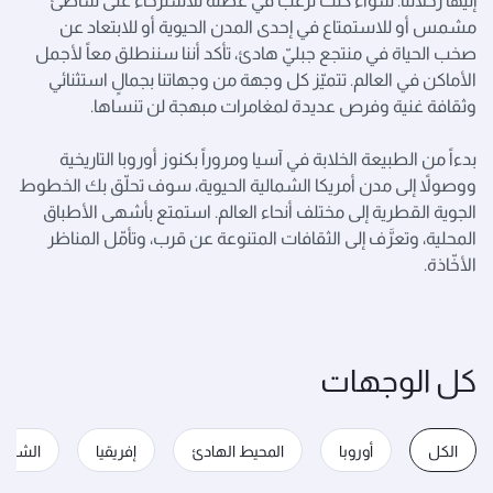
إليها رحلاتنا. سواء كنت ترغب في عطلة للاسترخاء على شاطئ
مشمس أو للاستمتاع في إحدى المدن الحيوية أو للابتعاد عن
صخب الحياة في منتجع جبليّ هادئ، تأكد أننا سننطلق معاً لأجمل
الأماكن في العالم. تتميّز كل وجهة من وجهاتنا بجمالٍ استثنائي
وثقافة غنية وفرص عديدة لمغامرات مبهجة لن تنساها.
بدءاً من الطبيعة الخلابة في آسيا ومروراً بكنوز أوروبا التاريخية
ووصولاً إلى مدن أمريكا الشمالية الحيوية، سوف تحلّق بك الخطوط
الجوية القطرية إلى مختلف أنحاء العالم. استمتع بأشهى الأطباق
المحلية، وتعرَّف إلى الثقافات المتنوعة عن قرب، وتأمّل المناظر
الأخّاذة.
كل الوجهات
الكل
أوروبا
المحيط الهادئ
إفريقيا
الشرق 