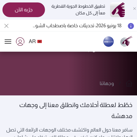
تطبيق الخطوط الجوية القطرية
جرّبه الآن
معاً إلى كل مكان
المسافرون بين الدوحة وأوكلاند على متن الرحلات الجوية رقم QR914 ورقم QR915
18 يونيو 2026: تحديثات خاصة باصطحاب الشواحن المحمولة أثناء السفر
6 أغسطس 2026: الخطوط الجوية القطرية تستأنف رحلاتها الجوية إلى البحرين (BAH) وإربيل (EBL) والكويت (KWI)
AR
الخطوط الجوية القطرية تعزز شبكة وجهاتها العالمية لتشمل ما يزيد عن 160 وجهة
استكشف وجهاتنا
ion
وجهاتنا
خطّط لعطلة أحلامك وانطلق معنا إلى وجهات
مدهشة
سافر معنا حول العالم واكتشف مختلف الوجهات الرائعة التي تصل