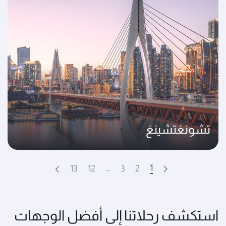
تشونغتشينغ
…
1
13
12
3
2
Next
Prev
استكشف رحلاتنا إلى أفضل الوجهات