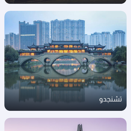
تشنجدو