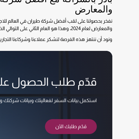
والمعارض
نفخر بحصولنا على لقب أفضل شركة طيران في العالم للا
والمعارض لعام 2024، وهذا هو العام الثاني على التوالي الذي نتصدر فيه ريادة شركات الطيران في ذلك المجال المهم وهي شهادة نعتز بها على تفانينا في تقديم الأفضل دائماً.
ونود أن ننتهز هذه الفرصة لنشكر عملاءنا وشركاءنا التجار
قدّم طلب الحصول ع
استكمل بيانات السفر لفعاليتك وبيانات شركتك
قدّم طلبك الآن