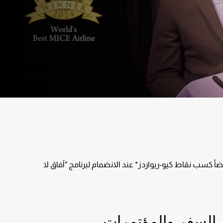
كسب نقاط كيو-ريواردز* عند الانضمام لبرنامج "آفاق لا
 السفر والمؤتمرات