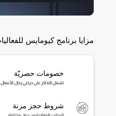
مزايا برنامج كيومايس للفعاليا
خصومات حصريّة
تشمل التذاكر على درجتي رجال الأعمال و
شروط حجز مرنة
للرحلات المغادرة من دول مختلفة