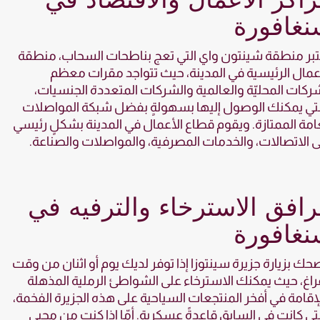
نغافورة
بر منطقة شينتون واي التي تعج بناطحات السحاب، منطقة
عمال الرئيسية في المدينة، حيث تتواجد مقرات معظم
ركات المحليّة والعالمية والشركات المتعددة الجنسيات،
تي يمكنك الوصول إليها بسهولةٍ بفضل شبكة المواصلات
امة الممتازة. ويقوم قطاع الأعمال في المدينة بشكلٍ رئيسي
 الاتصالات، والخدمات المصرفية، والمواصلات والصناعة.
افق الاسترخاء والترفيه في
نغافورة
حك بزيارة جزيرة سينتوزا إذا توفر لديك يوم أو اثنان من وقت
راغ، حيث يمكنك الاسترخاء على الشواطئ الرملية المذهلة
إقامة في أفخر المنتجعات السياحية على هذه الجزيرة الفخمة،
تي كانت في السابق قاعدةً عسكرية. أمّا إذا كنت من محبي