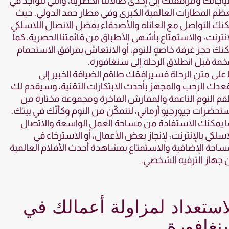
ياجاتك ومرافقتك إلى إحدى صالاتنا الحصرية، والتي تتواجد في
م المطارات العالمية الكبرى وفي مطار حمد الدولي. حيث
نك التواصل مع العائلة والأصدقاء بفضل الاتصال اللاسلكي
إنترنت، والاستمتاع بأشهى الأطباق من قائمتنا الحصرية. كما
نك حجز غرفة خاصةٍ للنوم، أو الانتعاش بمرافق الاستحمام
خمة قبل انطلاق الرحلة إلى سنغافورة.
ا على متن الرحلة فسيرافقك طاقم الضيافة الخبير إلى
دك الرحب والمجهز بأحدث الابتكارات التقنية، وسيقدم لك
م النوم الناعمة والمفارش الفاخرة ومجموعة مختارة من
حضرات جيورجيو أرماني، لتتمكّن من النوم وكأنّك في بيتك.
 يمكنك الاستفادة من مساحة العمل الواسعة والاتصال
اسلكي بالإنترنت، لإنجاز بعض الأعمال، أو الاسترخاء في
ساحة الإضافية والاستمتاع بمشاهدة أحدث الأفلام العالمية
جهاز الترفيه الشخصي.
استعداد لمزاولة أعمالك في
نغافورة