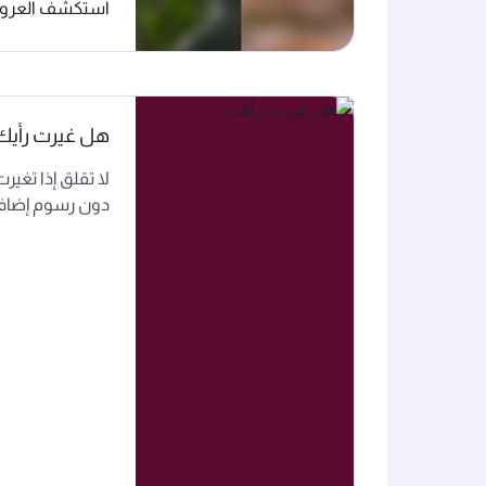
استكشف العرو
هل غيرت رأيك
لا تقلق إذا تغي
دون رسوم إضافية* خلال 24 