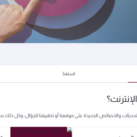
التي نسافر إليها، أو ترغب في الاستفادة من رصيد نقاط أفيوس، إليك ب
استعدّ
لإنترنت؟
يثات والخصائص الجديدة على موقعنا أو تطبيقنا للجوّال، وكل ذلك بد