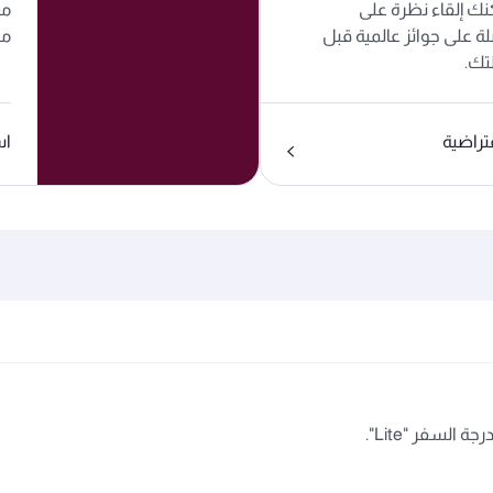
كنك إلقاء نظرة على
مغ
لة على جوائز عالمية قبل
مط
تك.
تراضية
اس
السفر "Lite".