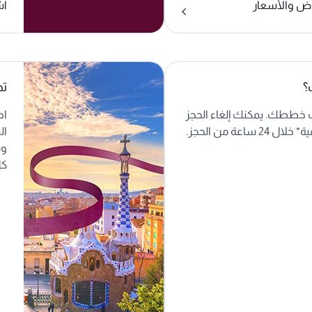
ض والأسعار
اش
؟
تج
رت خططك. يمكنك إلغاء الحجز
اح
ساعة من الحجز.
ال
وي
كل