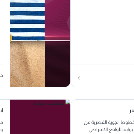
حا
فر
اس
لخطوط الجوية القطرية من
مط
ابتنا للواقع الافتراضي
وأ