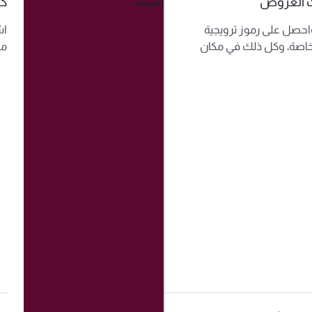
ث العروض
كن
حصل على رموز ترويجية
اش
اصة، وكل ذلك في مكان
مب