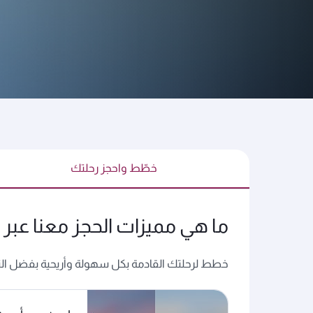
سواء كنت تفكر في وجهة معينة أو تودّ استكشاف الوجهات 
عبر موقعنا qatarairways.com أو تطبيقنا للجوّال خيارك الأفضل.
خطّط واحجز رحلتك
ما هي مميزات الحجز معنا عبر ا
خطط لرحلتك القادمة بكل سهولة وأريحية بفضل التحد