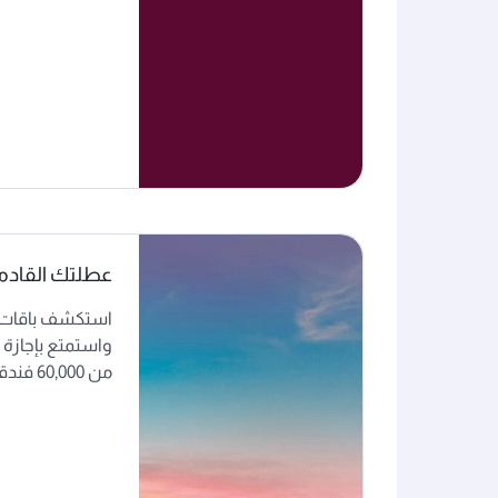
عطلتك القادمة
استكشف باقات 
واستمتع بإجازة ل
من 60,000 فندقاً.