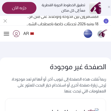
تطبيق الخطوط الجوية القطرية
جرّبه الآن
معاً إلى كل مكان
المسافرون بين الدوحة وأوكلاند على متن الرحلات الجوية رقم QR914 ورقم QR915
18 يونيو 2026: تحديثات خاصة باصطحاب الشواحن المحمولة أثناء السفر
6 أغسطس 2026: الخطوط الجوية القطرية تستأنف رحلاتها الجوية إلى البحرين (BAH) وإربيل (EBL) والكويت (KWI)
AR
الخطوط الجوية القطرية تعزز شبكة وجهاتها العالمية لتشمل ما يزيد عن 160 وجهة
ion
الصفحة غير موجودة
ربما نُقلت هذه الصفحة إلى تبويب آخر، أو أنها لم تعد موجودة.
يُرجى زيارة صفحة أخرى أو استخدام خيار البحث للعثور على
المعلومات التي تبحث عنها.