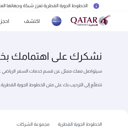
الخطوط الجوية القطرية تعزز شبكة وجهاتها العالمية ل
المسافرون بين الدوحة وأوكلاند على متن الرحلات الجوية رقم 4
اكتشف
احجز
18 يونيو 2026: تحديثات خاصة باصطحاب الشواحن المحمولة أثناء السفر
(active)
30 يوليو 2026: تعليق مؤقت للرحلات الجوية إلى البحرين (BAH) وإربيل (EBL) والكويت (KWI)
نشكرك على اهتمامك بخد
سيتواصل معك ممثل عن قسم خدمات السفر الرياضي عمّ
نتطلّع إلى الترحيب بك على متن الخطوط الجوية القطرية.
الخطوط الجوية القطرية
مجموعة الشركات