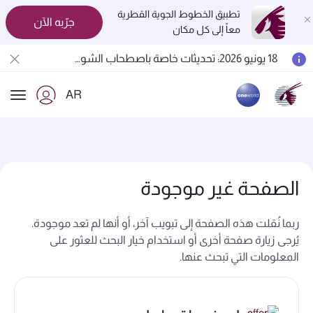
تطبيق الخطوط الجوية القطرية
جرّبه الآن
معاً إلى كل مكان
المسافرون بين الدوحة وأوكلاند على متن الرحلات الجوية رقم QR914 ورقم QR915
18 يونيو 2026: تحديثات خاصة باصطحاب الشواحن المحمولة أثناء السفر
6 أغسطس 2026: الخطوط الجوية القطرية تستأنف رحلاتها الجوية إلى البحرين (BAH) وإربيل (EBL) والكويت (KWI)
AR
الخطوط الجوية القطرية تعزز شبكة وجهاتها العالمية لتشمل ما يزيد عن 160 وجهة
ion
الصفحة غير موجودة
ربما نُقلت هذه الصفحة إلى تبويب آخر، أو أنها لم تعد موجودة.
يُرجى زيارة صفحة أخرى أو استخدام خيار البحث للعثور على
المعلومات التي تبحث عنها.