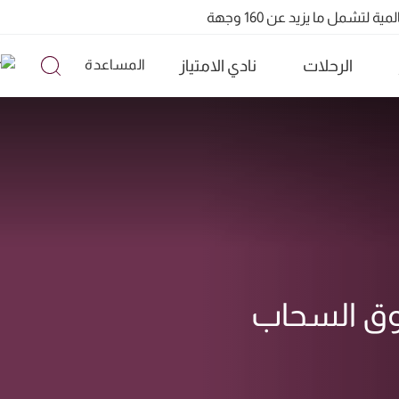
تشمل ما يزيد عن 160 وجهة
QR91 ورقم QR915
الرحلات
نادي الامتياز
المساعدة
فوق السحاب