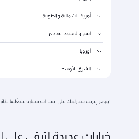
أمريكا الشمالية والجنوبية
آسيا والمحيط الهادئ
أوروبا
الشرق الأوسط
*يتوفر إنترنت ستارلينك على مسارات مختارة تشغّلها طائرات بوينج B777 وبوينج B787 وإيرباص A350، وقد يختلف توفر الخدمة في حال
خيارات عديدة لتبقى على 