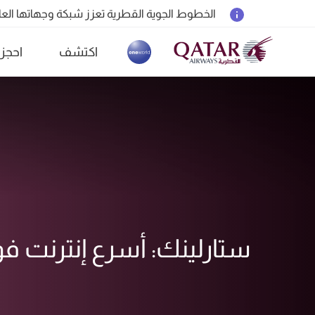
الخطوط الجوية القطرية تعزز شبكة وجهاتها العالمية ل
المسافرون بين الدوحة وأوكلاند على متن الرحلات الجوية رقم 4
اكتشف
احجز
18 يونيو 2026: تحديثات خاصة باصطحاب الشواحن المحمولة أثناء السفر
(active)
6 أغسطس 2026: الخطوط الجوية القطرية تستأنف رحلاتها الجوية إلى البحرين (BAH) وإربيل (EBL) والكويت (KWI)
ستارلينك: أسرع إنترنت 