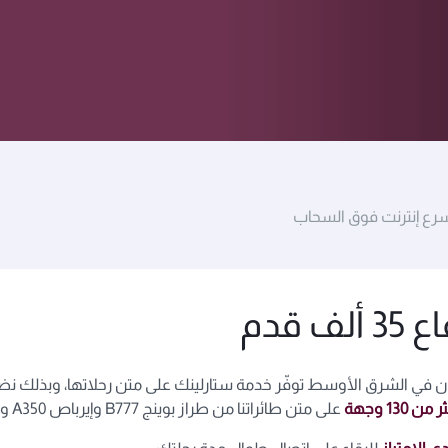
سرع إنترنت فوق السحاب
 قدم
 في الشرق الأوسط توفّر خدمة ستارلينك على متن رحلاتها، وبذلك نضع معي
130 وجهة
على متن طائراتنا من طراز بوينج B777 وإيرباص A350 وبوينج B787 التابعة لأسطولنا.