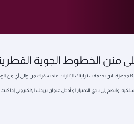
لى متن الخطوط الجوية القطرية
عودك إلى الطائرة، اتصل بشبكة Oryx Comms اللاسلكية، وانضم إلى نادي الامتياز أو أدخل عنوان بريدك 