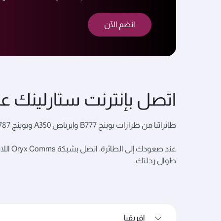
انضم الآن
اتصل بإنترنت ستارلينك ع
طائراتنا من طرازات بوينج B777 وإيرباص A350 وبوينج B787 مجهزة الآن بخدمة ستارلينك للإنترنت عند سفرك من وإلى أي من الوجهات التالية.*
عند ص
طوال رحلتك.
إفريقيا