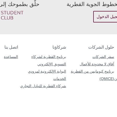
لخطوط الجوية القطرية
حلّق بطموحك إلى 
وصلتك
كتروني أو رقم عضوية نادي الإمتياز
البريد الإلكتروني
يل الدخول
أدخل كلمة OTP
تأكيد كلمة المرور
اطلب رمز OTP جديد
حلول الشركات
شركاؤنا
اتصل بنا
سفر الشركات
برنامج القطرية لشركاء
المساعدة
آفاق لا محدودة للأعمال
التسويق الإلكتروني
برنامج كيومايس من القطرية
البوابة الإلكترونية لمزودي
ن
(QMICE)
الخدمات
شركاء القطرية للتبادل التجاري