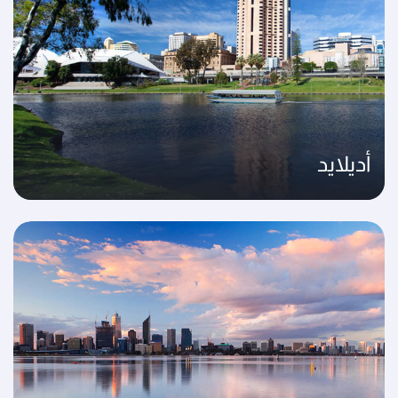
أديلايد