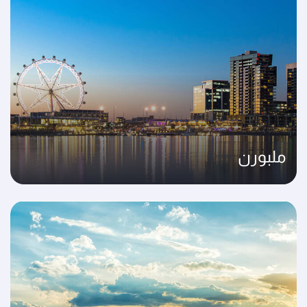
ملبورن