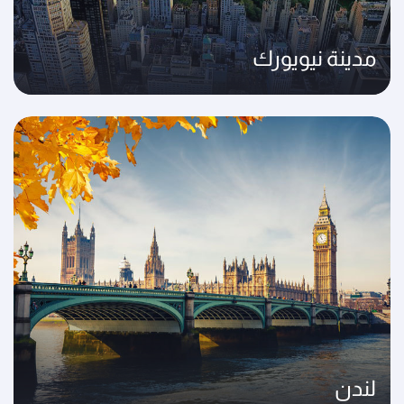
مدينة نيويورك
لندن