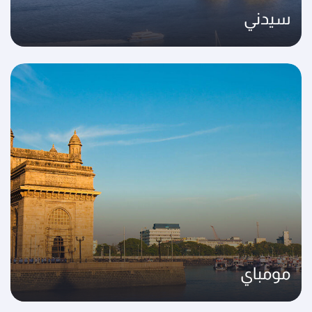
سيدني
مومباي