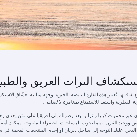
ستكشاف التراث العريق والطبيع
 ثقافاتها. تُعتبر هذه القارة النابضة بالحيوية وجهة مثالية لعشّاق الاس
ة القطرية واستعد للاستمتاع بمغامرة لا تُضاهى.
بر محميات كينيا وتنزانيا. بعد وصولك إلى إفريقيا على متن إحدى رح
موس ووحيد القرن، بينما تجوب المساحات الخضراء المفتوحة. يمكنك أيضا
 البحر، عليك التوجه إلى ساحل ديربان أو إحدى المنتجعات الفخمة في س