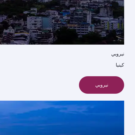
نيروبي
كينيا
نيروبي