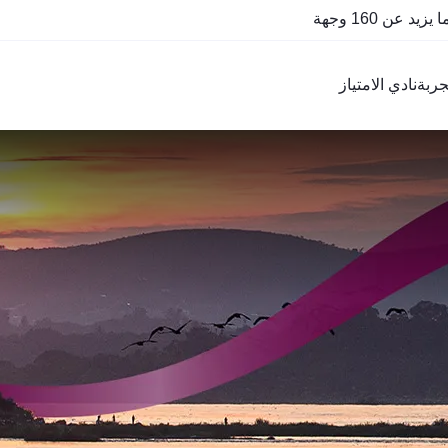
QR
ربة
نادي الامتياز