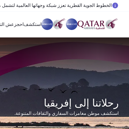
المسافرون بين الدوحة وأوكلاند على متن الرحلات الجوية رقم QR914 ورقم 915
استكشف
احجز
عش التج
رحلاتنا إلى إفريقيا
استكشف موطن مغامرات السفاري والثقافات المتنوعة.