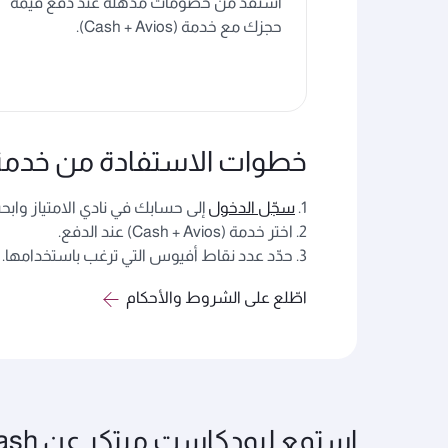
استفد من خصومات مذهلة عند دفع قيمة
حجزك مع خدمة (Cash + Avios).
خطوات الاستفادة من خدمة الدفع (vios
1.
سجّل الدخول
إلى حسابك في نادي الامتياز وابح
2. اختر خدمة (Cash + Avios) عند الدفع.
3. حدّد عدد نقاط أفيوس التي ترغب باستخدامها.
اطّلع على الشروط والأحكام
استمع لبودكاست مب