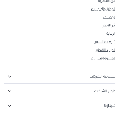
ن القطرية
لجوائز والإنجازات
لوظائف
خر الأخبار
لرعاية
نبيهات السفر
لدرب للتقطير
لمسؤولية البيئية
جموعة الشركات
لول الشركات
ركاؤنا