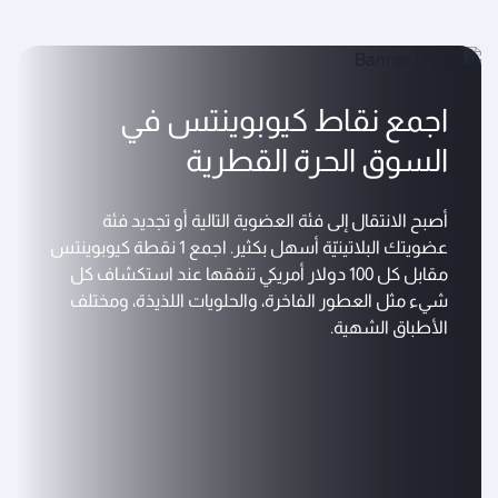
اجمع نقاط كيوبوينتس في
السوق الحرة القطرية
أصبح الانتقال إلى فئة العضوية التالية أو تجديد فئة
عضويتك البلاتينيّة أسهل بكثير. اجمع 1 نقطة كيوبوينتس
مقابل كل 100 دولار أمريكي تنفقها عند استكشاف كل
شيء مثل العطور الفاخرة، والحلويات اللذيذة، ومختلف
الأطباق الشهية.