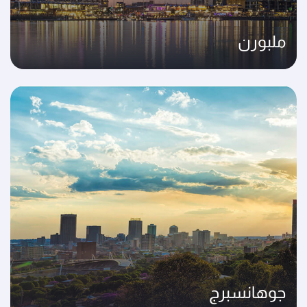
ملبورن
جوهانسبرج