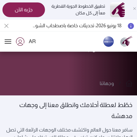
تطبيق الخطوط الجوية القطرية
جرّبه الآن
معاً إلى كل مكان
المسافرون بين الدوحة وأوكلاند على متن الرحلات الجوية رقم QR914 ورقم QR915
18 يونيو 2026: تحديثات خاصة باصطحاب الشواحن المحمولة أثناء السفر
6 أغسطس 2026: الخطوط الجوية القطرية تستأنف رحلاتها الجوية إلى البحرين (BAH) وإربيل (EBL) والكويت (KWI)
AR
الخطوط الجوية القطرية تعزز شبكة وجهاتها العالمية لتشمل ما يزيد عن 160 وجهة
استكشف وجهاتنا
ion
وجهاتنا
خطّط لعطلة أحلامك وانطلق معنا إلى وجهات
مدهشة
سافر معنا حول العالم واكتشف مختلف الوجهات الرائعة التي تصل