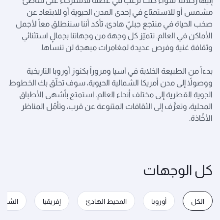
إليها رحلاتنا. سواء كنت ترغب في عطلة للاسترخاء على شاطئ
مشمس أو للاستمتاع في إحدى المدن الحيوية أو للابتعاد عن
صخب الحياة في منتجع جبليّ هادئ، تأكد أننا سننطلق معاً لأجمل
الأماكن في العالم. تتميّز كل وجهة من وجهاتنا بجمالٍ استثنائي
وثقافة غنية وفرص عديدة لمغامرات مبهجة لن تنساها.
بدءاً من الطبيعة الخلابة في آسيا ومروراً بكنوز أوروبا التاريخية
ووصولاً إلى مدن أمريكا الشمالية الحيوية، سوف تحلّق بك الخطوط
الجوية القطرية إلى مختلف أنحاء العالم. استمتع بأشهى الأطباق
المحلية، وتعرَّف إلى الثقافات المتنوعة عن قرب، وتأمّل المناظر
الأخّاذة.
كل الوجهات
الكل
أوروبا
المحيط الهادئ
إفريقيا
الشرق 