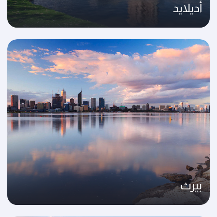
أديلايد
بيرث