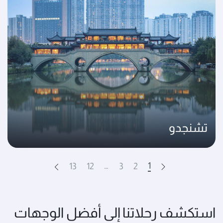
تشنجدو
…
1
13
12
3
2
Next
Prev
استكشف رحلاتنا إلى أفضل الوجهات