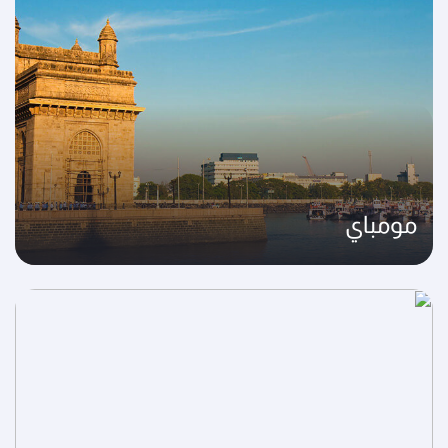
مومباي