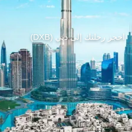
احجز رحلتك إلى دبي (DXB)