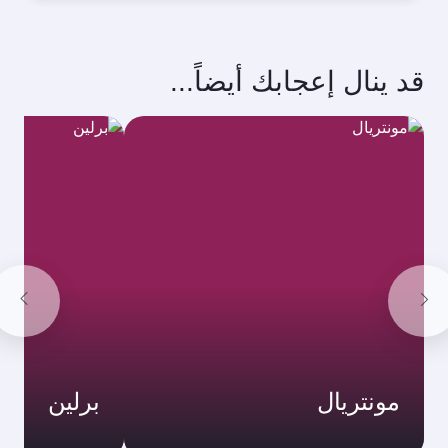
قد ينال إعجابك أيضاً...
مونتريال
برلين