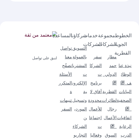
الخطوط
مجموعة
خدمات
شركاؤنا
المساعدة
الجوية
الشركات
الشركات
التسويق
تواصل
القطرية
مطار
سفر
بالعمولة
معنا
لنبق على تواصل
نبذة عنا
حمد
الشركا
المشتريا
تصفّح
الوظائ
الدولي
ت
ت
الأسئلة
ف
برنامج
الإلكترون
المتكرر
البيانات
القطرية
آفاق لا
ية
ة
الصحفية
لطائرات
محدودة
وتسجيل
تنبيهات
رجال
للأعمال
الموردي
السفر
اتفاقيات
الأعمال
اجتماعا
ن
الرعاية
ت
الشركاء
الدرب
السوق
وفعاليا
التجاريو