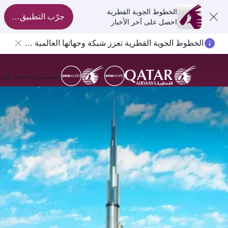
الخطوط الجوية القطرية
جرّب التطبيق الآن
احصل على آخر الأخبار
الخطوط الجوية القطرية تعزز شبكة وجهاتها العالمية لتشمل ما يزيد عن 160 وجهة
استكشف
احجز
عش ال