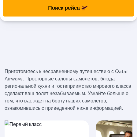
select
select
Поиск рейса
new
new
date
date
please
please
use
use
arrow
arrow
key
key
or
or
you
you
can
can
type
type
Приготовьтесь к несравненному путешествию с Qatar
date
date
Airways. Просторные салоны самолетов, блюда
in
in
региональной кухни и гостеприимство мирового класса
"dd
"dd
сделают ваш полет незабываемым. Узнайте больше о
mmm
mmm
yyyy"
yyyy"
том, что вас ждет на борту наших самолетов,
formate
formate
ознакомившись с приведенной ниже информацией.