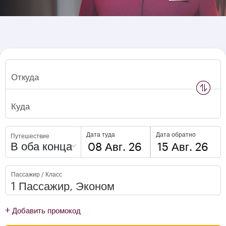
Откуда
n
s
w
a
p
l
o
c
a
t
i
o
Куда
Дата туда
Дата обратно
Путешествие
В оба конца
to
to
Пассажир / Класс
open
open
calendar
calendar
press
press
+
Добавить промокод
enter
enter
and
to
and
to