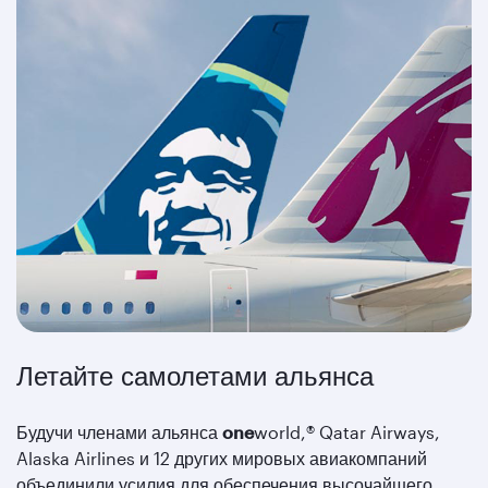
Летайте самолетами альянса
Будучи членами альянса
one
world,®
Qatar Airways,
Alaska Airlines и 12 других мировых авиакомпаний
объединили усилия для обеспечения высочайшего