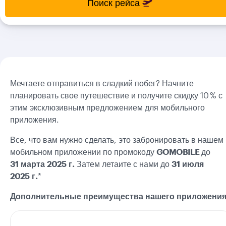
Поиск рейса
new
new
date
date
please
please
use
use
arrow
arrow
key
key
or
or
you
you
Мечтаете отправиться в сладкий побег? Начните
can
can
планировать свое путешествие и получите скидку 10 % с
type
type
этим эксклюзивным предложением для мобильного
date
date
приложения.
in
in
"dd
"dd
Все, что вам нужно сделать, это забронировать в нашем
mmm
mmm
мобильном приложении по промокоду
GOMOBILE
до
yyyy"
yyyy"
31 марта 2025 г.
Затем летаите с нами до
31 июля
formate
formate
2025 г.
*
Дополнительные преимущества нашего приложения