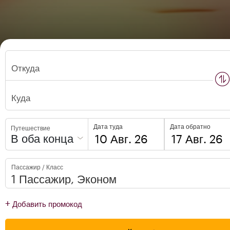
Откуда
n
s
w
a
p
l
o
c
a
t
i
o
Куда
Дата туда
Дата обратно
Путешествие
В оба конца
to
to
Пассажир / Класс
open
open
calendar
calendar
press
press
+
Добавить промокод
enter
enter
and
to
and
to
select
select