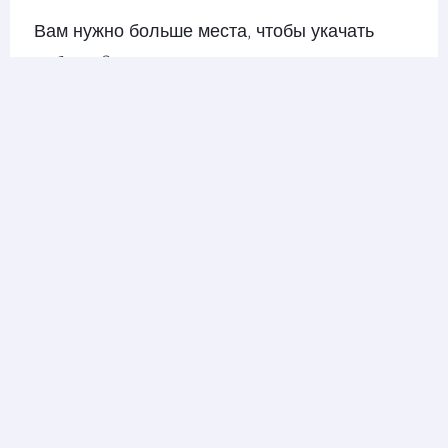
Вам нужно больше места, чтобы укачать
ребенка?
С Economy Reserve при регистрации в аэропорту
вы можете оплатить одно или более свободных
мест рядом с вашим местом. Вашей семье
понравится дополнительное пространство и
комфорт.
Ознакомьтесь со всеми опциями выбора мест