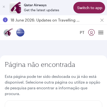
Qatar Airways
Switch to app
Get the latest updates
Passengers flying between Doha and Auckland on QR914 and QR915
18 June 2026: Updates on Travelling with Power Banks
6 August 2026: Qatar Airways flight resumption to Bahrain (BAH), Erbil (EBL), and Kuwait (KWI)
PT
Qatar Airways Expands Global Network to over 160 Destinations
To
Página não encontrada
Esta página pode ter sido deslocada ou já não está
disponível. Selecione outra página ou utilize a opção
de pesquisa para encontrar a informação que
procura.