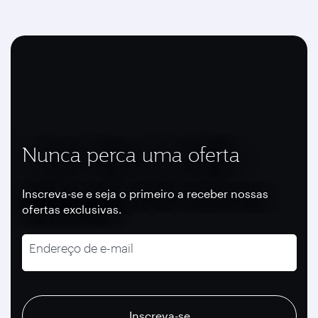
Nunca perca uma oferta
Inscreva-se e seja o primeiro a receber nossas
ofertas exclusivas.
Endereço de e-mail
recaptcha
recaptcha
recaptcha
Inscreva-se