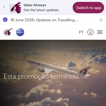
Qatar Airways
Switch to app
Get the latest updates
Passengers flying between Doha and Auckland on QR914 and QR915
18 June 2026: Updates on Travelling with Power Banks
6 August 2026: Qatar Airways flight resumption to Bahrain (BAH), Erbil (EBL), and Kuwait (KWI)
PT
Qatar Airways Expands Global Network to over 160 Destinations
To
Esta promoção terminou.