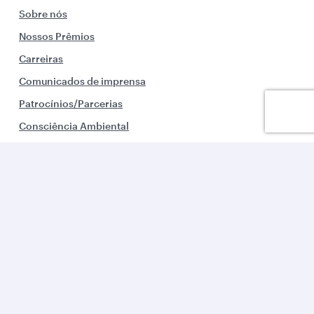
Sobre nós
Nossos Prêmios
Carreiras
Comunicados de imprensa
Patrocínios/Parcerias
Consciência Ambiental
Alertas de viagem
Integrantes
Soluções corporativas
Parceiros de negócios