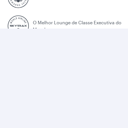
O Melhor Lounge de Classe Executiva do
Mundo
A Melhor Companhia Aérea do Oriente
Médio
Política de cookies
Legal
Privacidade
Accessibilidade
Cookie Consent
Qatar Airways. Todos os direitos reservados