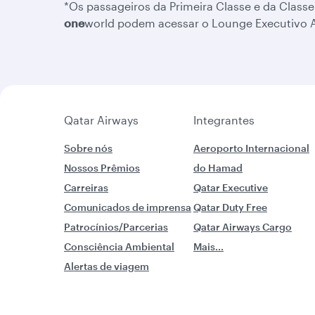
*Os passageiros da Primeira Classe e da Classe 
one
world podem acessar o Lounge Executivo Al
Qatar Airways
Integrantes
Sobre nós
Aeroporto Internacional
Nossos Prêmios
do Hamad
Carreiras
Qatar Executive
Comunicados de imprensa
Qatar Duty Free
Patrocínios/Parcerias
Qatar Airways Cargo
Consciência Ambiental
Mais...
Alertas de viagem