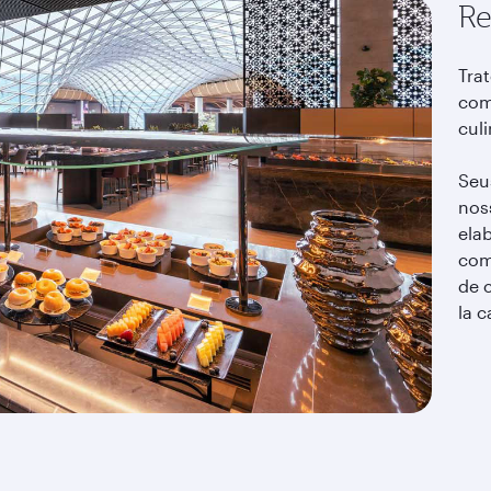
Re
Tra
com
culi
Seu
nos
elab
como
de 
la c