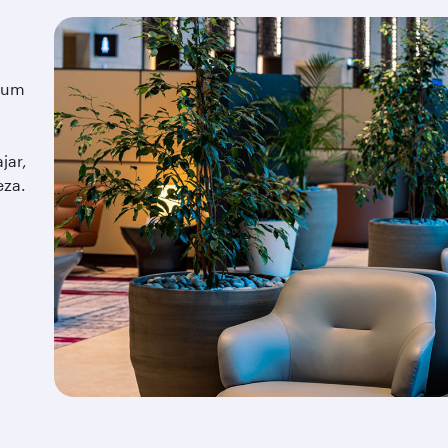
é um
jar,
eza.