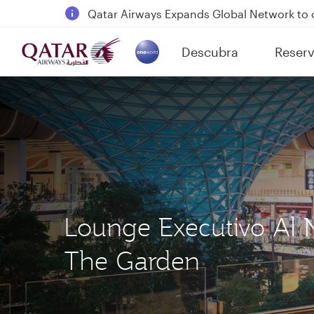
18 June 2026: Updates on Travelling with 
6 August 2026: Qatar Airways flight resump
Descubra
Reserv
Qatar Airways Expands Global Network to 
(active)
Lounge Executivo Al 
The Garden