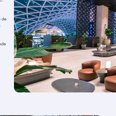
o de
s
ode