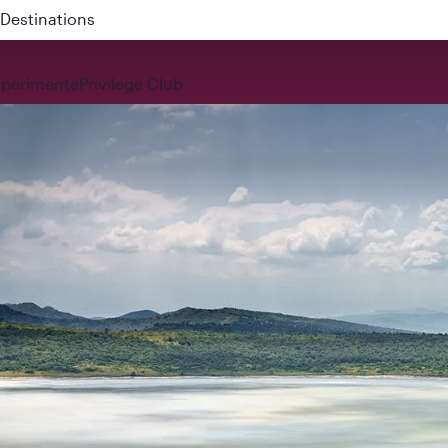
Destinations
 QR914 and QR915
xperimente
Privilege Club