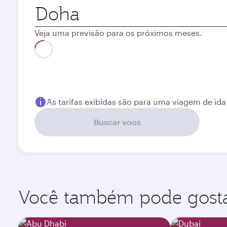
Cidade
de
origem
Veja uma previsão para os próximos meses.
Melhor tarifa
Agosto
Setembro
2 650
2 340
QAR
QAR
As tarifas exibidas são para uma viagem de ida
Buscar voos
Você também pode gostar