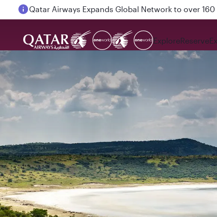
Qatar Airways Expands Global Network to over 160 
Passengers flying between Doha and Auckland on
Explore
Reserve
E