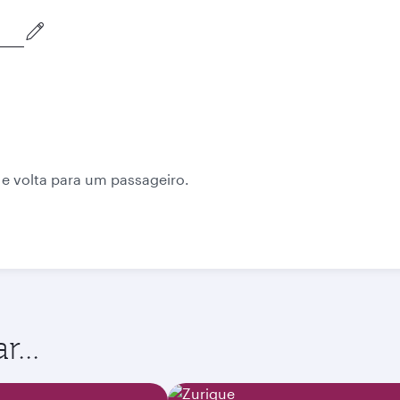
Outubro
Novembro
2 730
2 730
QAR
QAR
 e volta para um passageiro.
...