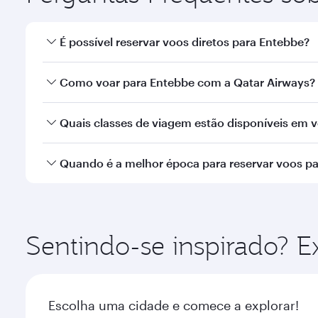
É possível reservar voos diretos para Entebbe?
Sim, a Qatar Airways opera voos diretos para Enteb
Como voar para Entebbe com a Qatar Airways?
Você pode voar diretamente para Entebbe com a Qat
Quais classes de viagem estão disponíveis em 
Internacional de Hamad.
A disponibilidade de classes de viagem depende d
Quando é a melhor época para reservar voos p
Executiva (que oferece a Qsuite em aeronaves sele
nossos parceiros. Consulte as informações do vo
Reserve seu voo para Entebbe com antecedência pa
sazonal, popularidade da rota e disponibilidade da
Sentindo-se inspirado? 
Escolha uma cidade e comece a explorar!