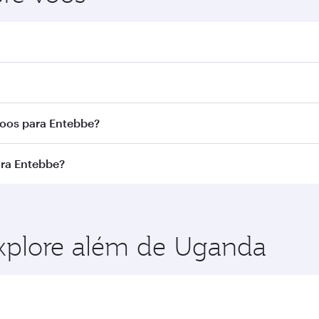
be. Busque voos na nossa página inicial para encontrar hor
ar Airways. Fazemos conexão via Doha a mais de 150 desti
voos para Entebbe?
a rota e da companhia aérea que opera o voo. Nos voos ope
ara Entebbe?
cionadas) e na Classe Econômica. A disponibilidade de cla
o no momento da reserva.
ra aproveitar as melhores tarifas em suas datas de viage
s classes de viagem.
Explore além de Uganda