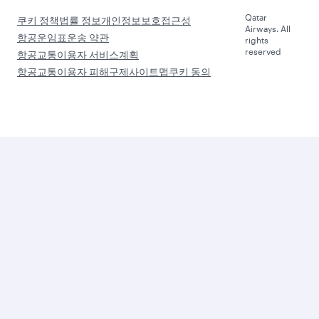
Qatar
쿠키 정책
법률 정보
개인정보보호
접근성
Airways. All
항공운임표
운송 약관
rights
reserved
항공교통이용자 서비스계획
항공교통이용자 피해구제
사이트맵
쿠키 동의