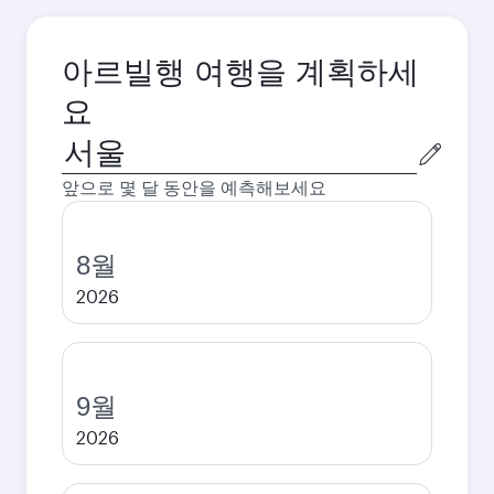
아르빌행 여행을 계획하세
요
출
발
앞으로 몇 달 동안을 예측해보세요
도
시
8월
2026
9월
2026