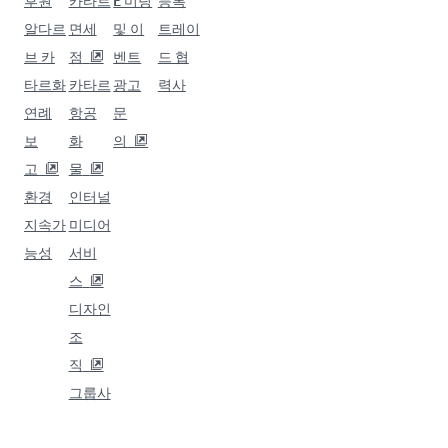
후원
카타르
E 미팅
등록
알다르
면세
및 이
트레이
브 카
점
벤트
드 협
타르화
카타르
광고
력사
연례
항공
문
보
화
의
고
물
환경
인터널
지속가
미디어
능성
서비
스
디자인
조
직
그룹사