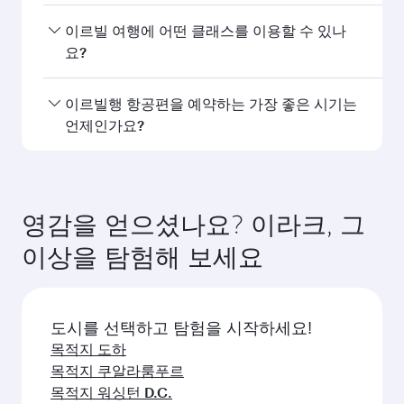
카타르항공의 이르빌행 직항편을 이용할 수 있습니
이르빌 여행에 어떤 클래스를 이용할 수 있나
다. 카타르항공은 도하를 경유해 150개 이상의 목적
요?
지를 연결하며, 하마드 국제공항에서 원활하고 효율
적인 환승을 제공합니다.
좌석 등급은 노선과 운항 항공사에 따라 다릅니다.
이르빌행 항공편을 예약하는 가장 좋은 시기는
카타르항공이 운항하는 항공편에서는 비즈니스 클
언제인가요?
래스(일부 항공기에 Q스위트 제공)와 이코노미 클래
스를 이용할 수 있습니다. 제휴사가 운항하는 항공
원하는 여행 일정에 가장 저렴한 요금을 이용하려면
편의 경우 이용 가능한 좌석 등급이 다를 수 있습니
이르빌행 항공편을 미리 예약하세요. 요금은 계절별
다. 예약 시 항공편 세부 정보를 확인하세요.
수요, 노선 인기, 좌석 등급별 잔여 좌석 상황에 따라
영감을 얻으셨나요? 이라크, 그
달라집니다.
이상을 탐험해 보세요
도시를 선택하고 탐험을 시작하세요!
목적지 도하
목적지 쿠알라룸푸르
목적지 워싱턴 D.C.