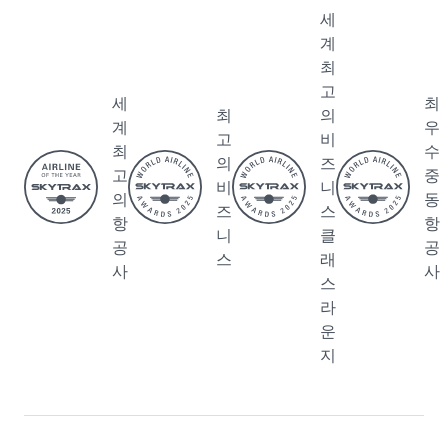
세
계
최
고
세
최
최
의
계
우
고
비
최
수
의
즈
고
중
비
니
의
동
즈
스
항
항
니
클
공
공
스
래
사
사
스
라
운
지