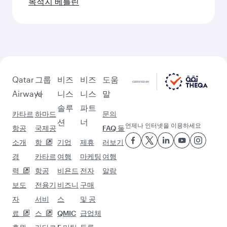
목적지 베를린
Qatar
그룹
비즈
비즈
도움
Airways
사
니스
니스
말
솔루
파트
카타르
하마드
문의
션
너
언제나 인터넷을 이용하세요
항공
국제공
FAQ 둘
소개
항
기업
제휴
러보기
경
카타르
여행
마케팅
여행
력
항공
비욘드
전자
알람
보도
전용기
비즈니
구매
자
서비
스
및 공
료
스
QMIC
급업체