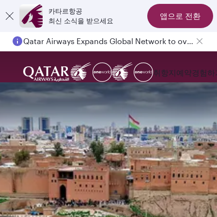
카타르항공
앱으로 전환
최신 소식을 받으세요
Qatar Airways Expands Global Network to over 160 Destinations
취항지
예약
경험하