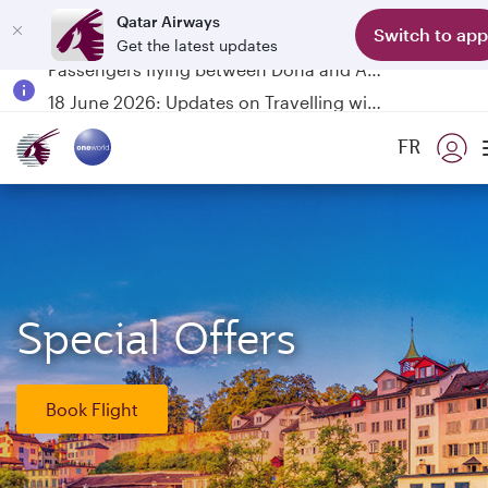
Qatar Airways
Switch to app
Get the latest updates
Passengers flying between Doha and Auckland on QR914 and QR915
18 June 2026: Updates on Travelling with Power Banks
6 August 2026: Qatar Airways flight resumption to Bahrain (BAH), Erbil (EBL), and Kuwait (KWI)
FR
Qatar Airways Expands Global Network to over 160 Destinations
Special Offers
Book Flight