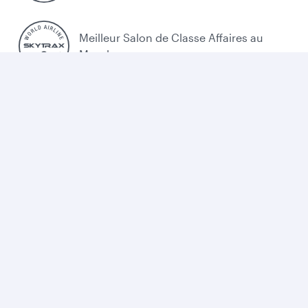
Meilleur Salon de Classe Affaires au
Monde
Meilleure Compagnie Aérienne du Moyen-
Orient
Politique cookies
Légal
Confidentialité
Accessibilité
Plan du site
Cookie Consent
Qatar Airways. Tous droits réservés