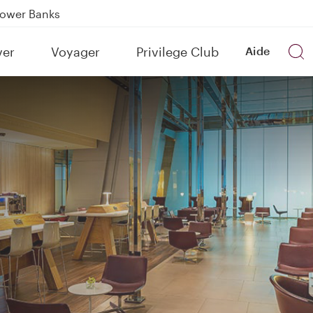
Power Banks
tion to Bahrain (BAH), Erbil (EBL), and Kuwait (KWI)
ver
Voyager
Privilege Club
Aide
over 160 Destinations