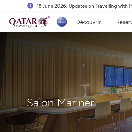
18 June 2026: Updates on Travelling with 
6 August 2026: Qatar Airways flight resump
Découvrir
Réser
Qatar Airways Expands Global Network to 
(active)
Salon Mariner