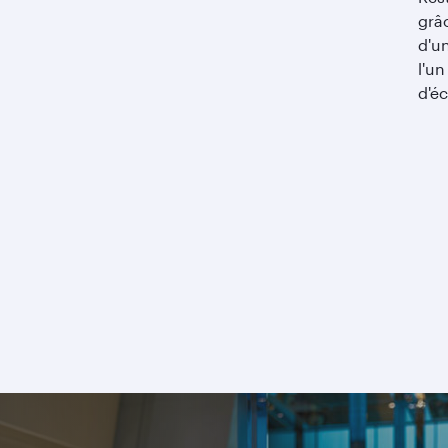
grâc
d'un
l'un
d'é