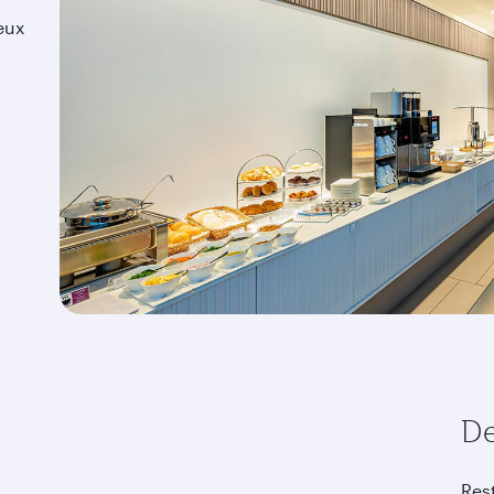
eux
De
Res