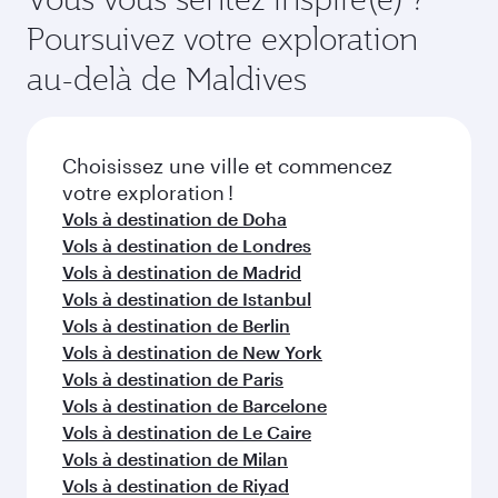
Vous aimerez peut-être aussi...
Dubaï
Vienne
Économie
Économie
QAR 1200
QAR 39
De
De
01 Oct 2026 - 06 Oct 2026
16 Sep 2026 - 30