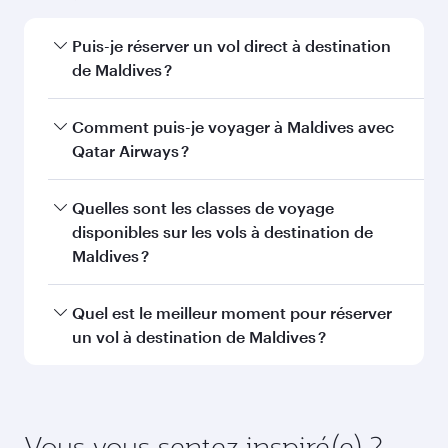
5 830
QAR
Décembre
6 180
QAR
Janvier
6 180
QAR
Les tarifs sont indiqués pour un voyage
aller-retour pour un passager.
Rechercher des vols