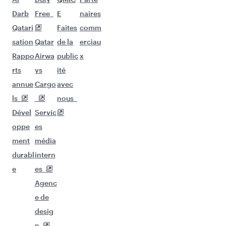
Poursuivez l'aventure avec les choix
suivants.
Vols à destination de Londres
Vols à destination de Francfort
Vols à destination de Oslo
Vols à destination de Manchester
Vols à destination de San Francisco
Vols à destination de Athènes
Vols à destination de Atlanta
Vols à destination de Miami
Vols à destination de Vienne
Vols à destination de Dallas/Fort Worth
Vols à destination de Los Angeles
Vols à destination de Varsovie
Vols à destination de Kilimandjaro
Vols à destination de Johannesbourg
Vols à destination de Le Cap
Vols à destination de Dubaï