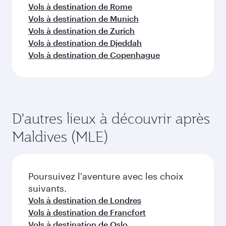
FAQ sur les vols
Puis-je réserver un vol direct à destination
de Maldives ?
Oui, Qatar Airways opère des vols directs vers
Comment puis-je voyager à Maldives avec
Maldives. Recherchez les vols depuis notre
Qatar Airways ?
page d'accueil pour trouver les horaires et la
fréquence des vols.
Vous pouvez voyager directement à Maldives
Quelles sont les classes de voyage
avec Qatar Airways. Nous desservons plus de
disponibles sur les vols à destination de
150 destinations via Doha, avec des
Maldives ?
correspondances fluides et efficaces à
l'Aéroport International Hamad.
La disponibilité des classes de voyage dépend
Quel est le meilleur moment pour réserver
de l'itinéraire et de la compagnie aérienne