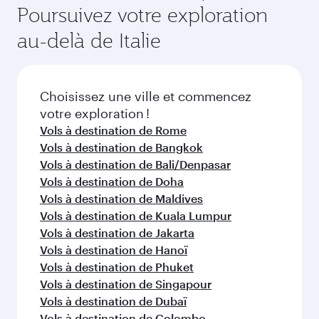
Poursuivez votre exploration
par nos partenaires. Veuillez vérifier les détails
saisonnière, de la popularité de l'itinéraire et de
du vol au moment de la réservation.
la disponibilité des classes de voyage.
au-delà de Italie
Choisissez une ville et commencez
votre exploration !
Vols à destination de Rome
Vols à destination de Bangkok
Vols à destination de Bali/Denpasar
Vols à destination de Doha
Vols à destination de Maldives
Vols à destination de Kuala Lumpur
Vols à destination de Jakarta
Vols à destination de Hanoï
Vols à destination de Phuket
Vols à destination de Singapour
Vols à destination de Dubaï
Vols à destination de Colombo