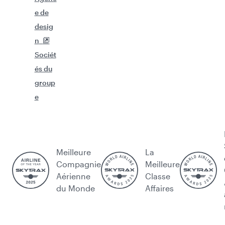
e de
desig
n
Sociét
és du
group
e
Meilleure
La
Compagnie
Meilleure
Aérienne
Classe
du Monde
Affaires