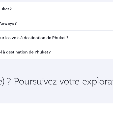
huket ?
et. Recherchez les vols depuis notre page d'accueil pour tro
Airways ?
ar Airways. Nous desservons plus de 150 destinations via 
ur les vols à destination de Phuket ?
itinéraire et de la compagnie aérienne opérant le vol. Sur l
l à destination de Phuket ?
ains appareils) et en Classe Économique. Les classes de voy
 au moment de la réservation.
ent à l'avance pour bénéficier des meilleurs tarifs aux date
 et de la disponibilité des classes de voyage.
e) ? Poursuivez votre explor