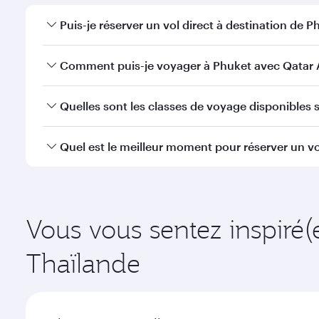
Puis-je réserver un vol direct à destination de P
Oui, Qatar Airways opère des vols directs vers Phuk
Comment puis-je voyager à Phuket avec Qatar 
Vous pouvez voyager directement à Phuket avec Qat
Quelles sont les classes de voyage disponibles s
à l'Aéroport International Hamad.
La disponibilité des classes de voyage dépend de l'
Quel est le meilleur moment pour réserver un vo
voyager en Classe Affaires (avec la Qsuite sur cert
nos partenaires. Veuillez vérifier les détails du vol
Réservez votre vol à destination de Phuket suffisamm
demande saisonnière, de la popularité de l'itinéraire
Vous vous sentez inspiré(
Thaïlande