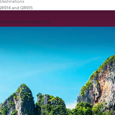
 QR914 and QR915
r
Expérience
Privilege Club