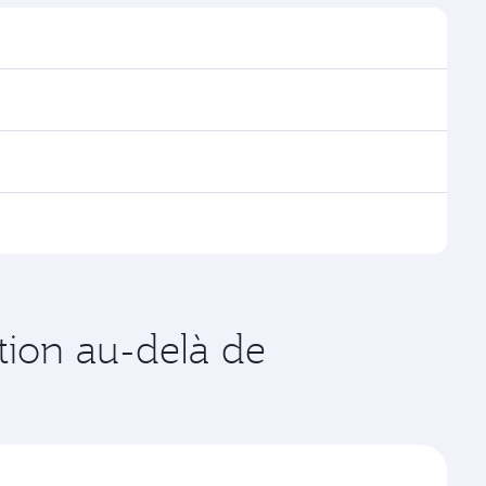
uver les horaires et la fréquence des vols.
Doha, avec des correspondances fluides et efficaces
es vols opérés par Qatar Airways, vous pouvez
age disponibles peuvent varier sur les vols opérés par
s de votre choix. Les tarifs varient en fonction de la
ation au-delà de