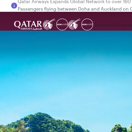
Passengers flying between Doha and Auckland on
Découvrir
Réserve