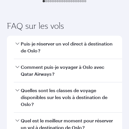
FAQ sur les vols
Puis-je réserver un vol direct à destination
de Oslo ?
Oui, Qatar Airways opère des vols directs vers
Comment puis-je voyager à Oslo avec
Oslo. Recherchez les vols depuis notre page
Qatar Airways ?
d'accueil pour trouver les horaires et la
fréquence des vols.
Vous pouvez voyager directement à Oslo avec
Quelles sont les classes de voyage
Qatar Airways. Nous desservons plus de 150
disponibles sur les vols à destination de
destinations via Doha, avec des
Oslo ?
correspondances fluides et efficaces à
l'Aéroport International Hamad.
La disponibilité des classes de voyage dépend
Quel est le meilleur moment pour réserver
de l'itinéraire et de la compagnie aérienne
un vol à destination de Oslo ?