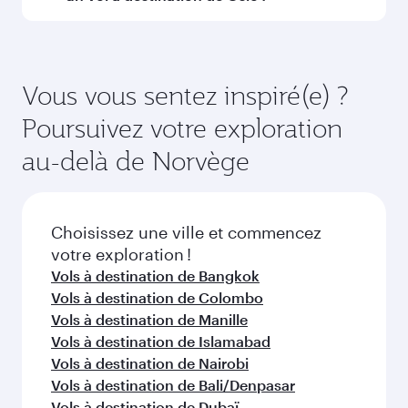
opérant le vol. Sur les vols opérés par Qatar
Airways, vous pouvez voyager en Classe
Réservez votre vol à destination de Oslo
Affaires (avec la Qsuite sur certains appareils) et
suffisamment à l'avance pour bénéficier des
en Classe Économique. Les classes de voyage
meilleurs tarifs aux dates de votre choix. Les
Vous vous sentez inspiré(e) ?
disponibles peuvent varier sur les vols opérés
tarifs varient en fonction de la demande
Poursuivez votre exploration
par nos partenaires. Veuillez vérifier les détails
saisonnière, de la popularité de l'itinéraire et de
du vol au moment de la réservation.
la disponibilité des classes de voyage.
au-delà de Norvège
Choisissez une ville et commencez
votre exploration !
Vols à destination de Bangkok
Vols à destination de Colombo
Vols à destination de Manille
Vols à destination de Islamabad
Vols à destination de Nairobi
Vols à destination de Bali/Denpasar
Vols à destination de Dubaï