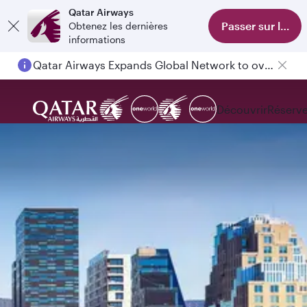
Qatar Airways
Passer sur l'appl
Obtenez les dernières
informations
Qatar Airways Expands Global Network to over 160 Destinations
Passengers flying between Doha and Auckland on QR914 and QR915
Découvrir
Réserve