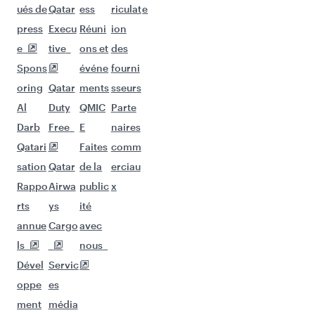
ués de
Qatar
ess
riculat
e
press
Execu
Réuni
ion
e
tive
ons et
des
Spons
événe
fourni
oring
Qatar
ments
sseurs
Al
Duty
QMIC
Parte
Darb
Free
E
naires
Qatari
Faites
comm
sation
Qatar
de la
erciau
Rappo
Airwa
public
x
rts
ys
ité
annue
Cargo
avec
ls
nous
Dével
Servic
oppe
es
ment
média