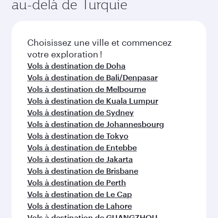
FAQ sur les vols
Puis-je réserver un vol direct à destination
de Istanbul ?
Oui, Qatar Airways opère des vols directs vers
Comment puis-je voyager à Istanbul avec
Istanbul. Recherchez les vols depuis notre page
Qatar Airways ?
d'accueil pour trouver les horaires et la
fréquence des vols.
Vous pouvez voyager directement à Istanbul
Quelles sont les classes de voyage
avec Qatar Airways. Nous desservons plus de
disponibles sur les vols à destination de
150 destinations via Doha, avec des
Istanbul ?
correspondances fluides et efficaces à
l'Aéroport International Hamad.
La disponibilité des classes de voyage dépend
Quel est le meilleur moment pour réserver