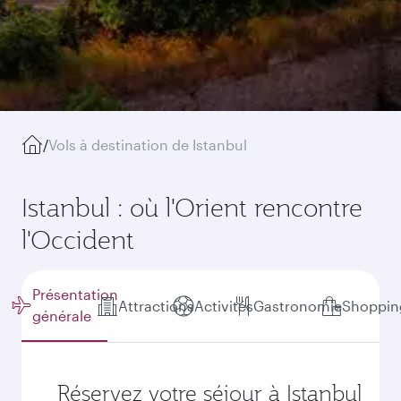
/
Vols à destination de Istanbul
Istanbul : où l'Orient rencontre
l'Occident
Présentation
Attractions
Activités
Gastronomie
Shoppin
générale
Réservez votre séjour à Istanbul