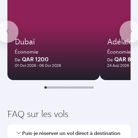
2 510
QAR
Décembre
2 630
QAR
Janvier
2 630
QAR
Les tarifs sont indiqués pour un voyage
aller-retour pour un passager.
Rechercher des vols