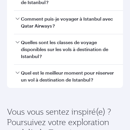
Vous aimerez peut-être aussi...
Dubaï
Adélaïde
Économie
Économie
QAR 1200
QAR 837
De
De
01 Oct 2026 - 06 Oct 2026
24 Aoû 2026 - 23