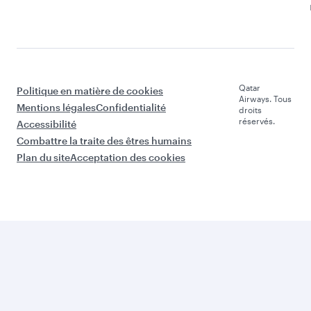
Compagnie
Meilleure
Aérienne
Classe
du Monde
Affaires
Qatar
Politique en matière de cookies
Airways. Tous
Mentions légales
Confidentialité
droits
réservés.
Accessibilité
Combattre la traite des êtres humains
Plan du site
Acceptation des cookies