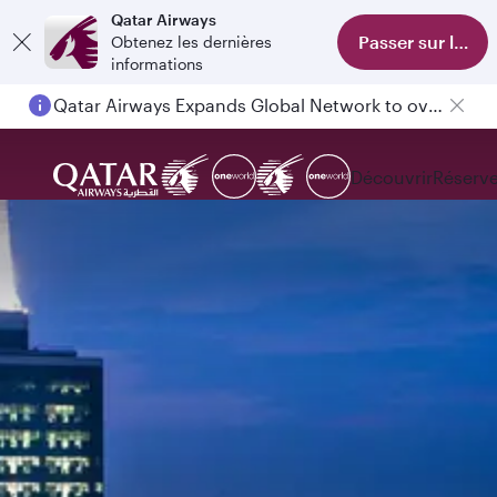
Qatar Airways
Passer sur l'appl
Obtenez les dernières
informations
Qatar Airways Expands Global Network to over 160 Destinations
Découvrir
Réserve