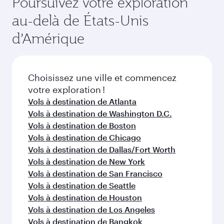
Poursuivez votre exploration
saisonnière, de la popularité de l'itinéraire et de
du vol au moment de la réservation.
la disponibilité des classes de voyage.
au-delà de États-Unis
d’Amérique
Choisissez une ville et commencez
votre exploration !
Vols à destination de Atlanta
Vols à destination de Washington D.C.
Vols à destination de Boston
Vols à destination de Chicago
Vols à destination de Dallas/Fort Worth
Vols à destination de New York
Vols à destination de San Francisco
Vols à destination de Seattle
Vols à destination de Houston
Vols à destination de Los Angeles
Vols à destination de Bangkok