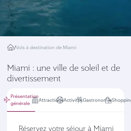
/
Vols à destination de Miami
Miami : une ville de soleil et de
divertissement
Présentation
Attractions
Activités
Gastronomie
Shoppin
générale
Réservez votre séjour à Miami