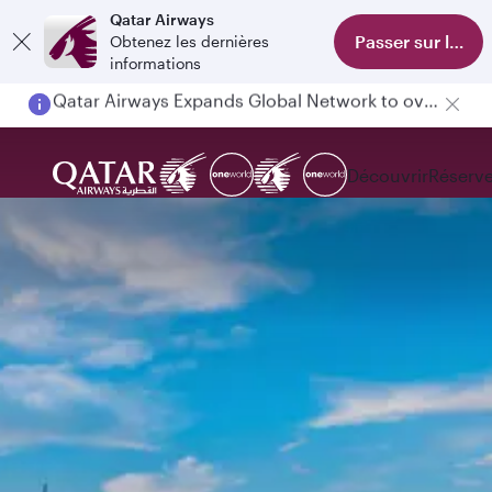
Qatar Airways
Passer sur l'appl
Obtenez les dernières
informations
Passengers flying between Doha and Auckland on QR914 and QR915
Découvrir
Réserve