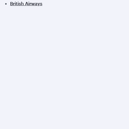
British Airways
Iberia
Royal Air Maroc
Afficher tous les partenaires
Qatar Airways
A propos
Récompenses
Carrières
Communiqués de presse