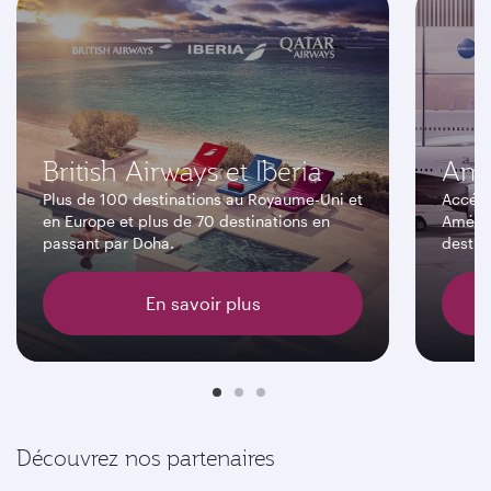
British Airways et Iberia
Ame
Plus de 100 destinations au Royaume-Uni et
Accéde
en Europe et plus de 70 destinations en
Amériq
passant par Doha.
destin
En savoir plus
Découvrez nos partenaires