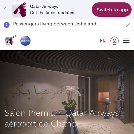
Qatar Airways
Switch to app
Get the latest updates
Passengers flying between Doha and Auckland on QR914 and QR915
18 June 2026: Updates on Travelling with Power Banks
Qatar Airways Expands Global Network to over 160 Destinations
FR
To
Salon Premium Qatar Airways :
aéroport de Changi