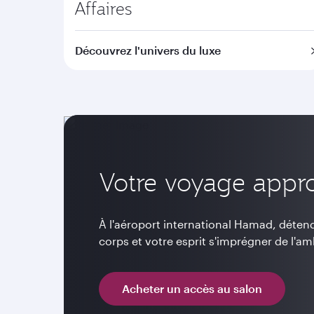
Affaires
Découvrez l'univers du luxe
Votre voyage appr
À l'aéroport international Hamad, déten
corps et votre esprit s'imprégner de l'a
Acheter un accès au salon