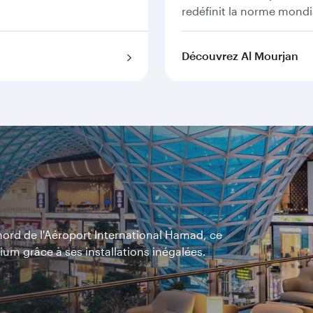
redéfinit la norme mondi
Découvrez Al Mourjan
nord de l'Aéroport International Hamad, ce
ium grâce à ses installations inégalées.