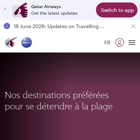
Qatar Airways
Switch to app
Get the latest updates
Passengers flying between Doha and Auckland on QR914 and QR915
18 June 2026: Updates on Travelling with Power Banks
6 August 2026: Qatar Airways flight resumption to Bahrain (BAH), Erbil (EBL), and Kuwait (KWI)
FR
Qatar Airways Expands Global Network to over 160 Destinations
To
Nos destinations préférées
pour se détendre à la plage