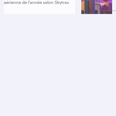
Fière d'être la
Profitez d
compagnie aérienne
unique
de l'année selon
Skytrax
Un service à bo
Voir nos récompenses
mondiale
L'adresse e-mail saisie existe déjà dans nos