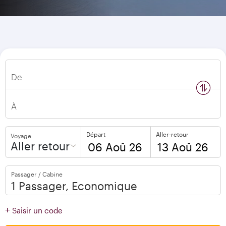
De
n
s
w
a
p
l
o
c
a
t
i
o
À
Départ
Aller-retour
Voyage
Aller retour
to
to
Passager / Cabine
open
open
calendar
calendar
press
press
+
Saisir un code
enter
enter
and
to
and
to