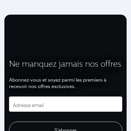
Ne manquez jamais nos offres
Abonnez-vous et soyez parmi les premiers à
recevoir nos offres exclusives.
Adresse email
recaptcha
recaptcha
recaptcha
S’abonner