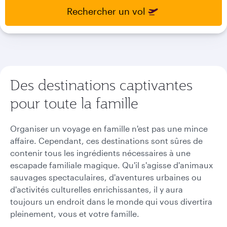
select
select
Rechercher un vol
new
new
date
date
please
please
use
use
arrow
arrow
key
key
Des destinations captivantes
or
or
you
you
pour toute la famille
can
can
type
type
date
date
Organiser un voyage en famille n'est pas une mince
in
in
affaire. Cependant, ces destinations sont sûres de
"dd
"dd
contenir tous les ingrédients nécessaires à une
mmm
mmm
escapade familiale magique. Qu'il s'agisse d'animaux
yyyy"
yyyy"
formate
formate
sauvages spectaculaires, d'aventures urbaines ou
d'activités culturelles enrichissantes, il y aura
toujours un endroit dans le monde qui vous divertira
pleinement, vous et votre famille.