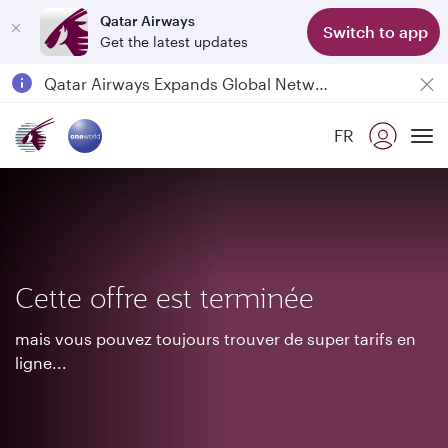
Qatar Airways
Switch to app
Get the latest updates
Qatar Airways Expands Global Network to over 160 Destinations
Passengers flying between Doha and Auckland on QR914 and QR915
FR
18 June 2026: Updates on Travelling with Power Banks
To
6 August 2026: Qatar Airways flight resumption to Bahrain (BAH), Erbil (EBL), and Kuwait (KWI)
Cette offre est terminée
mais vous pouvez toujours trouver de super tarifs en
ligne...